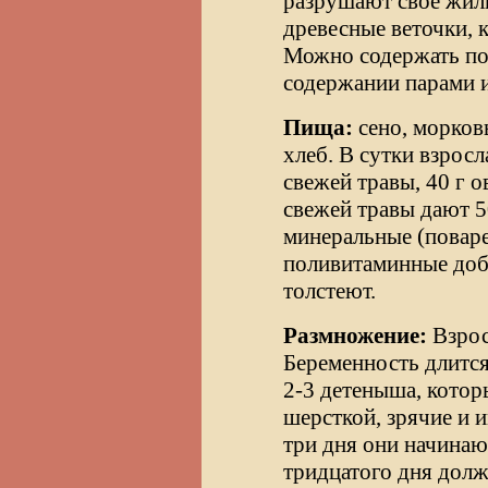
разрушают свое жил
древесные веточки, 
Можно содержать поо
содержании парами 
Пища:
сено, морковь
хлеб. В сутки взросл
свежей травы, 40 г о
свежей травы дают 5
минеральные (поварен
поливитаминные доба
толстеют.
Размножение:
Взрос
Беременность длится
2-3 детеныша, котор
шерсткой, зрячие и 
три дня они начинаю
тридцатого дня долж