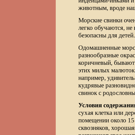
индейцами-инками и
животным, вроде наш
Морские свинки оче
легко обучаются, не
безопасны для детей.
Одомашненные морс
разнообразные окрас
коричневый, бывают
этих милых малюток
например, удивител
кудрявые разновидно
свинок с родословн
Условия содержани
сухая клетка или де
помещении около 15 
сквозняков, хорошая