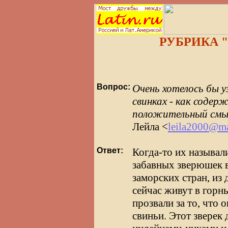
РУБРИКА "
Вопрос:
Очень хотелось бы 
свинках - как содерж
положительный смыс
Лейла <
leila2000@ma
Ответ:
Когда-то их называл
забавных зверюшек в
заморских стран, из
сейчас живут в горн
прозвали за то, что 
свиньи. Этот зверек